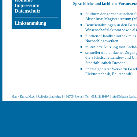
Sprachliche und fachliche Vorausset
Impressum/
Datenschutz
Studium der germanistischen S
Abschluss: Magister Artium (M.
Linksammlung
Berufserfahrungen in den Berei
Wissenschaftslektorat sowie als
fundierte Handbibliothek mit 
Nachschlagewerken
routinierte Nutzung von Fach
schneller und einfacher Zugan
die Sächsische Landes- und Uni
Stadtbibliothek Dresden
Spezialgebiete: Werke zu Gesc
Elektrotechnik, Bautechnik)
Henry Kuritz M.A. | Reiboldschachtring 8 | 01705 Fre
ital | Tel.: 0351 2189897 |
info@lektorat-kuritz