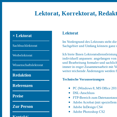
Lektorat, Korrektorat, Redak
Lektorat
× Lektorat
Im Vordergrund des Lektorats steht die
Sachbuchlektorat
Sachgebiet und Umfang können ganz un
Ich biete Ihnen Lektoratsdienstleistu
Werbelektorat
individuell anpassen: angefangen von 
und Bearbeitung formaler und sachlich
Wissenschaftslektorat
immer in enger Zusammenarbeit mit Ve
weiter reichende Änderungen werden f
Redaktion
Technische Voraussetzungen
Referenzen
PC (Windows 8, MS Office 201
DSL-Anschluss
Preise
FTP-Bereich zum Datenaustau
Adobe Acrobat (mit speziellem
Zur Person
Adobe InDesign CS4
Adobe Photoshop CS2
Kontakt/